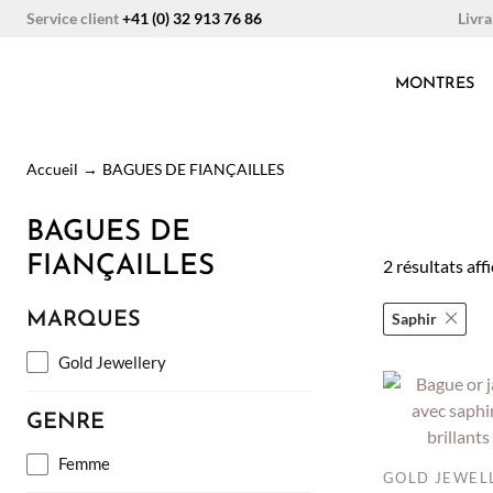
Aller
Livra
Service client
+41 (0) 32 913 76 86
au
contenu
MONTRES
Accueil
→
BAGUES DE FIANÇAILLES
BAGUES DE
FIANÇAILLES
2 résultats aff
MARQUES
Saphir
Gold Jewellery
GENRE
Femme
GOLD JEWEL