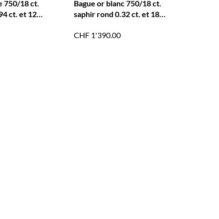
e 750/18 ct.
Bague or blanc 750/18 ct.
94 ct. et 12
saphir rond 0.32 ct. et 18
0.40 ct.
brillants 0.06 ct.
CHF
1'390.00