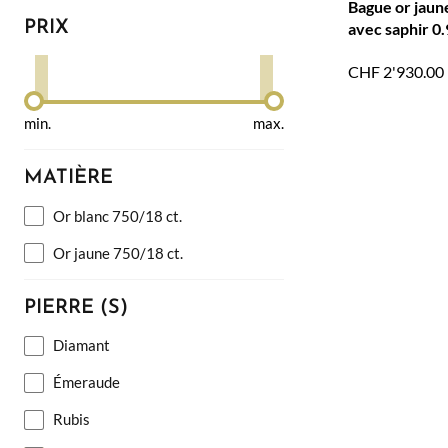
Bague or jaun
PRIX
avec saphir 0.
brillants H SI 
CHF
2'930.00
min.
max.
MATIÈRE
Or blanc 750/18 ct.
Or jaune 750/18 ct.
PIERRE (S)
Diamant
Émeraude
Rubis