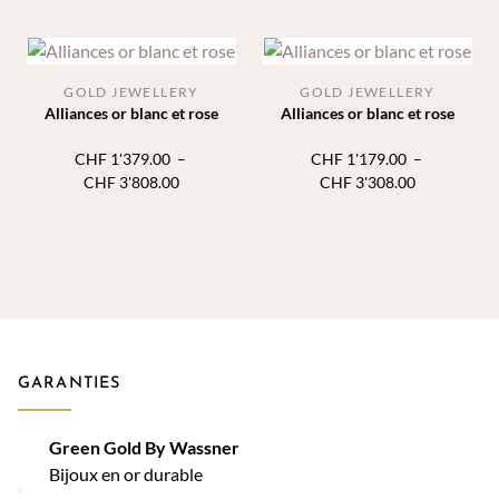
prix :
prix :
CHF 1'089.00
CHF 1'289.
à
à
CHF 3'018.00
CHF 3'628.
GOLD JEWELLERY
GOLD JEWELLERY
Alliances or blanc et rose
Alliances or blanc et rose
CHF
1'379.00
–
CHF
1'179.00
–
Plage
Plage
CHF
3'808.00
CHF
3'308.00
de
de
prix :
prix :
CHF 1'379.00
CHF 1'179.
à
à
CHF 3'808.00
CHF 3'308.
GARANTIES
Green Gold By Wassner
Bijoux en or durable