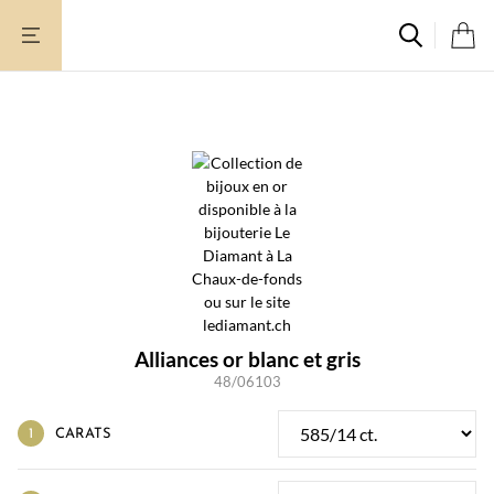
Aller
au
contenu
Alliances or blanc et gris
48/06103
CARATS