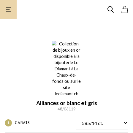
Aller
au
contenu
Alliances or blanc et gris
48/06119
CARATS