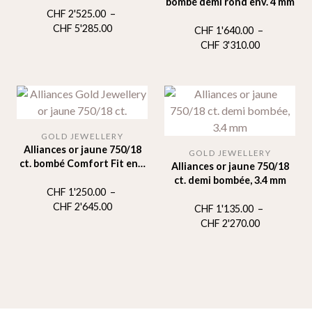
bombé demi rond env. 4 mm
CHF
2'525.00
–
Plage
CHF
5'285.00
CHF
1'640.00
–
de
Plage
CHF
3'310.00
prix :
de
CHF 2'525.00
prix :
à
CHF 1'640.
CHF 5'285.00
à
CHF 3'310.
GOLD JEWELLERY
Alliances or jaune 750/18
GOLD JEWELLERY
ct. bombé Comfort Fit env.
Alliances or jaune 750/18
3.0 mm
ct. demi bombée, 3.4 mm
CHF
1'250.00
–
Plage
CHF
2'645.00
CHF
1'135.00
–
de
Plage
CHF
2'270.00
prix :
de
CHF 1'250.00
prix :
à
CHF 1'135.
CHF 2'645.00
à
CHF 2'270.