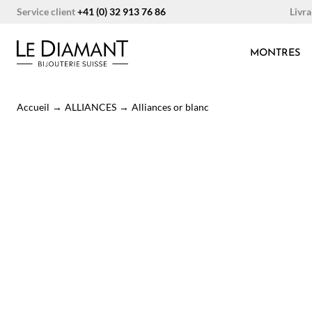
Aller
Livra
Service client
+41 (0) 32 913 76 86
au
contenu
MONTRES
Accueil
→
ALLIANCES
→
Alliances or blanc