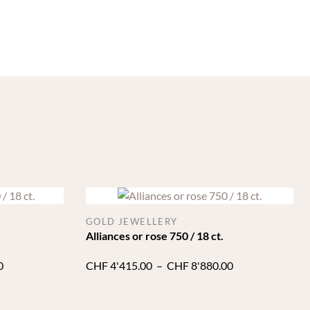
GOLD JEWELLERY
Alliances or rose 750 / 18 ct.
Plage
Plage
0
CHF
4'415.00
–
CHF
8'880.00
de
de
prix :
prix :