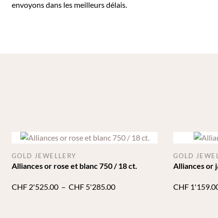
envoyons dans les meilleurs délais.
GOLD JEWELLERY
GOLD JEWE
Alliances or rose et blanc 750 / 18 ct.
Alliances or 
Plage
CHF
2'525.00
–
CHF
5'285.00
CHF
1'159.0
de
prix :