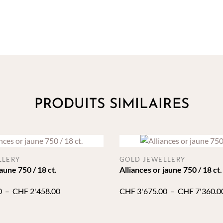
PRODUITS SIMILAIRES
LLERY
GOLD JEWELLERY
jaune 750 / 18 ct.
Alliances or jaune 750 / 18 ct.
Plage
0
–
CHF
2'458.00
CHF
3'675.00
–
CHF
7'360.0
de
prix :