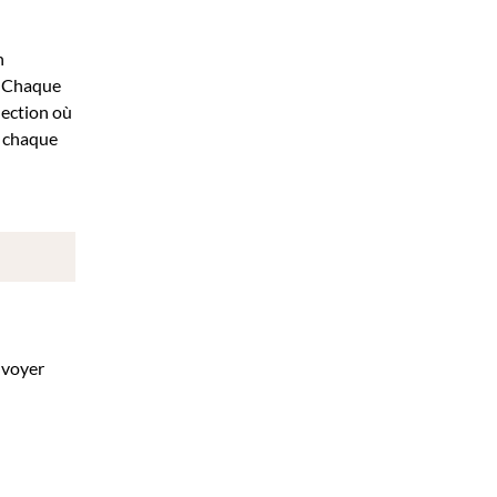
n
s. Chaque
lection où
ù chaque
nvoyer