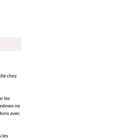
édié chez
r les
x-mêmes ne
idons avec
 les