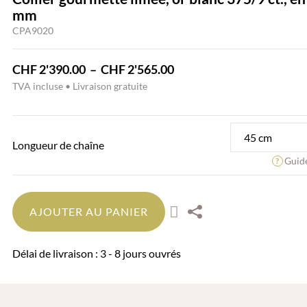
mm
CPA9020
Plage
CHF
2'390.00
–
CHF
2'565.00
de
TVA incluse • Livraison gratuite
prix :
CHF 2'390.00
à
Longueur de chaîne
CHF 2'565.00
Guide
AJOUTER AU PANIER
Délai de livraison : 3 - 8 jours ouvrés