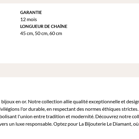
GARANTIE
12 mois
LONGUEUR DE CHAÎNE
45 cm
,
50 cm
,
60 cm
bijoux en or. Notre collection allie qualité exceptionnelle et desig
ivilégions l'or durable, en respectant des normes éthiques stricte
mbolisant l'union entre tradition et modernité. Découvrez notre col
ers un luxe responsable. Optez pour La Bijouterie Le Diamant, o