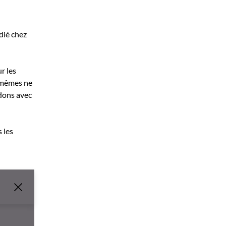
édié chez
r les
x-mêmes ne
idons avec
 les