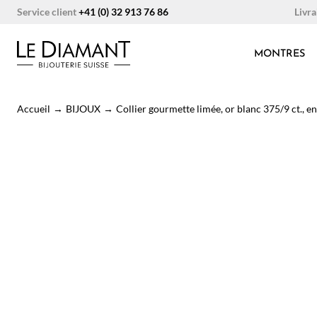
Aller
Livra
Service client
+41 (0) 32 913 76 86
au
contenu
MONTRES
Accueil
→
BIJOUX
→
Collier gourmette limée, or blanc 375/9 ct., e