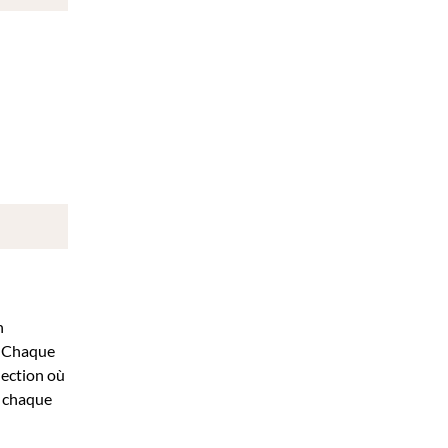
n
s. Chaque
lection où
ù chaque