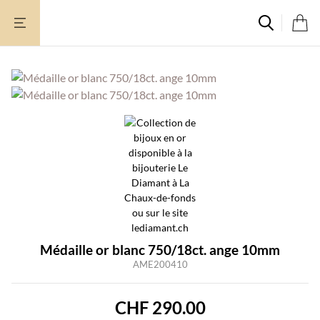
Aller
au
contenu
Médaille or blanc 750/18ct. ange 10mm
AME200410
CHF
290.00