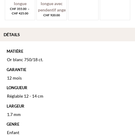
CHF
355.00
–
Plage
CHF
425.00
CHF
920.00
de
prix :
CHF 355.00
à
DÉTAILS
CHF 425.00
MATIÈRE
Or blanc 750/18 ct.
GARANTIE
12 mois
LONGUEUR
Réglable 12 - 14 cm
LARGEUR
1.7 mm
GENRE
Enfant