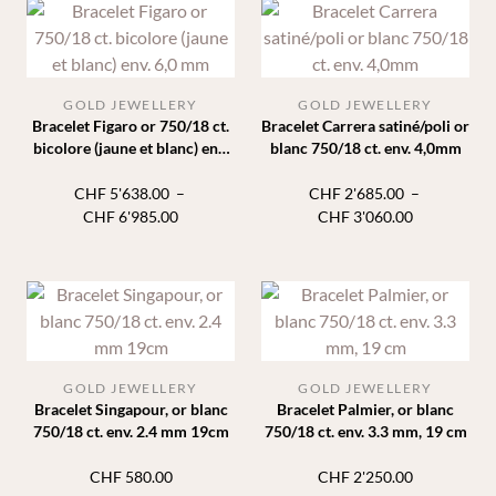
GOLD JEWELLERY
GOLD JEWELLERY
Bracelet Figaro or 750/18 ct.
Bracelet Carrera satiné/poli or
bicolore (jaune et blanc) env.
blanc 750/18 ct. env. 4,0mm
6,0 mm
CHF
5'638.00
–
CHF
2'685.00
–
Plage
Plage
CHF
6'985.00
CHF
3'060.00
de
de
prix :
prix :
CHF 5'638.00
CHF 2'685.
à
à
CHF 6'985.00
CHF 3'060.
GOLD JEWELLERY
GOLD JEWELLERY
Bracelet Singapour, or blanc
Bracelet Palmier, or blanc
750/18 ct. env. 2.4 mm 19cm
750/18 ct. env. 3.3 mm, 19 cm
CHF
580.00
CHF
2'250.00