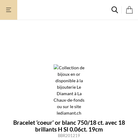
Aller
au
contenu
Bracelet ‘coeur’ or blanc 750/18 ct. avec 18
brillants H SI 0.06ct. 19cm
BBR201219