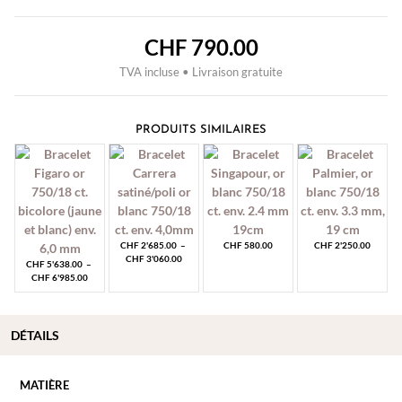
CHF
790.00
TVA incluse • Livraison gratuite
PRODUITS SIMILAIRES
CHF
2'685.00
–
CHF
580.00
CHF
2'250.00
Plage
CHF
3'060.00
CHF
5'638.00
–
de
Plage
CHF
6'985.00
prix :
de
CHF 2'685.00
prix :
à
CHF 5'638.00
CHF 3'060.00
à
DÉTAILS
CHF 6'985.00
MATIÈRE