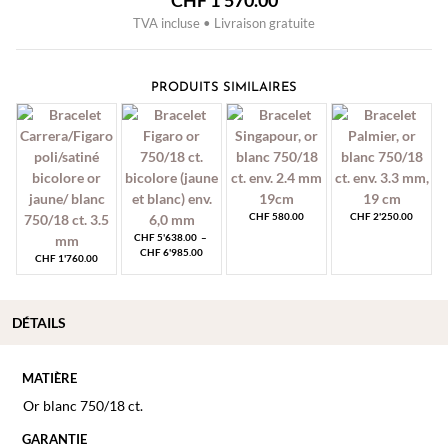
CHF
1'570.00
TVA incluse • Livraison gratuite
PRODUITS SIMILAIRES
CHF
580.00
CHF
2'250.00
CHF
5'638.00
–
Plage
CHF
6'985.00
CHF
1'760.00
de
prix :
CHF 5'638.00
à
DÉTAILS
CHF 6'985.00
MATIÈRE
Or blanc 750/18 ct.
GARANTIE