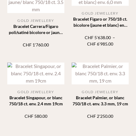
GOLD JEWELLERY
Bracelet Figaro or 750/18 ct.
GOLD JEWELLERY
bicolore (jaune et blanc) env.
Bracelet Carrera/Figaro
6,0 mm
poli/satiné bicolore or jaune/
CHF
5'638.00
–
blanc 750/18 ct. 3.5 mm
Plage
CHF
6'985.00
CHF
1'760.00
de
prix :
CHF 5'638.
à
CHF 6'985.
GOLD JEWELLERY
GOLD JEWELLERY
Bracelet Singapour, or blanc
Bracelet Palmier, or blanc
750/18 ct. env. 2.4 mm 19cm
750/18 ct. env. 3.3 mm, 19 cm
CHF
580.00
CHF
2'250.00