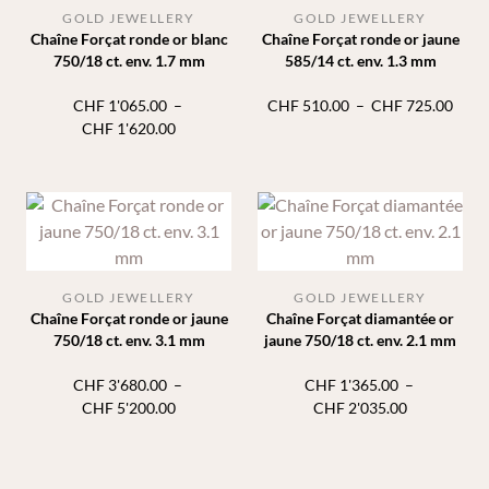
GOLD JEWELLERY
GOLD JEWELLERY
Chaîne Forçat ronde or blanc
Chaîne Forçat ronde or jaune
750/18 ct. env. 1.7 mm
585/14 ct. env. 1.3 mm
Plage
CHF
1'065.00
–
CHF
510.00
–
CHF
725.00
Plage
de
CHF
1'620.00
de
prix :
prix :
CHF 
CHF 1'065.00
à
à
CHF 
CHF 1'620.00
GOLD JEWELLERY
GOLD JEWELLERY
Chaîne Forçat ronde or jaune
Chaîne Forçat diamantée or
750/18 ct. env. 3.1 mm
jaune 750/18 ct. env. 2.1 mm
CHF
3'680.00
–
CHF
1'365.00
–
Plage
Plage
CHF
5'200.00
CHF
2'035.00
de
de
prix :
prix :
CHF 3'680.00
CHF 1'365.