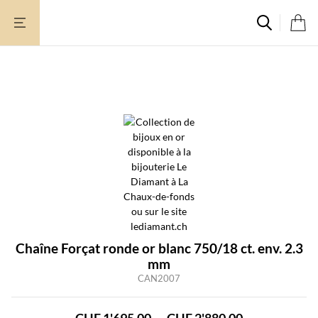
Aller
au
contenu
Chaîne Forçat ronde or blanc 750/18 ct. env. 2.3
mm
CAN2007
Plage