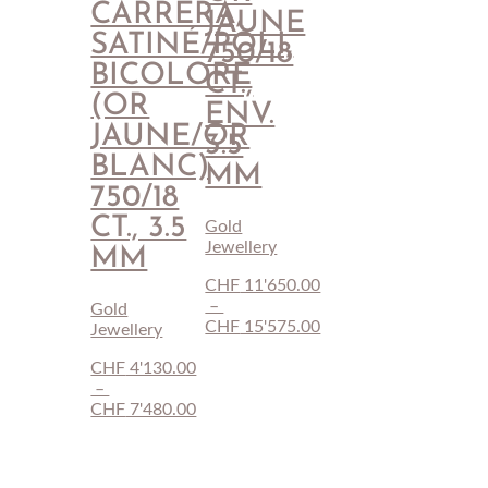
CARRERA,
JAUNE
SATINÉ/POLI,
750/18
BICOLORE
CT.,
(OR
ENV.
JAUNE/OR
3.5
BLANC)
MM
750/18
CT., 3.5
Gold
Jewellery
MM
CHF
11'650.00
–
Gold
CHF
15'575.00
Jewellery
Plage
de
CHF
4'130.00
prix :
–
CHF 11'650.00
CHF
7'480.00
Plage
à
de
CHF 15'575.00
prix :