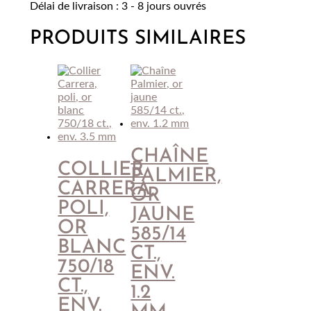
Délai de livraison : 3 - 8 jours ouvrés
ovale
or
PRODUITS SIMILAIRES
gris
750
fabriqué
à
la
main
45cm
CHAÎNE
COLLIER
PALMIER,
CARRERA,
OR
POLI,
JAUNE
OR
585/14
BLANC
CT.,
750/18
ENV.
CT.,
1.2
ENV.