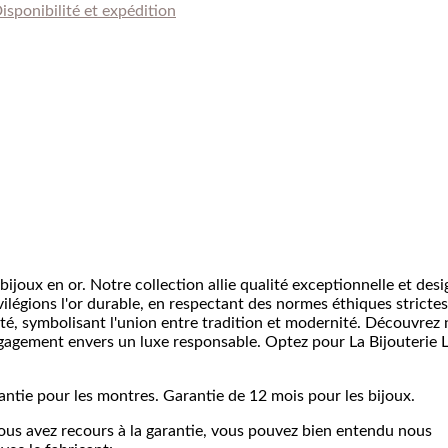
CHF 4'130.00
isponibilité et expédition
à
CHF 7'480.00
ijoux en or. Notre collection allie qualité exceptionnelle et desi
ilégions l'or durable, en respectant des normes éthiques strictes
ité, symbolisant l'union entre tradition et modernité. Découvrez 
gagement envers un luxe responsable. Optez pour La Bijouterie 
antie pour les montres. Garantie de 12 mois pour les bijoux.
vous avez recours à la garantie, vous pouvez bien entendu nous