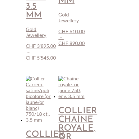
MM
3.5
MM
Gold
Jewellery
Gold
CHF
610.00
Jewellery
–
Plage
CHF
890.00
CHF
3'895.00
de
–
prix :
CHF
5'545.00
CHF 610.00
Plage
à
de
CHF 890.00
prix :
CHF 3'895.00
à
CHF 5'545.00
COLLIER
CHAÎNE
ROYALE,
COLLIER
OR