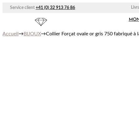
Aller
Livr
Service client
+41 (0) 32 913 76 86
au
contenu
MON
Accueil
→
BIJOUX
→
Collier Forçat ovale or gris 750 fabriqué à