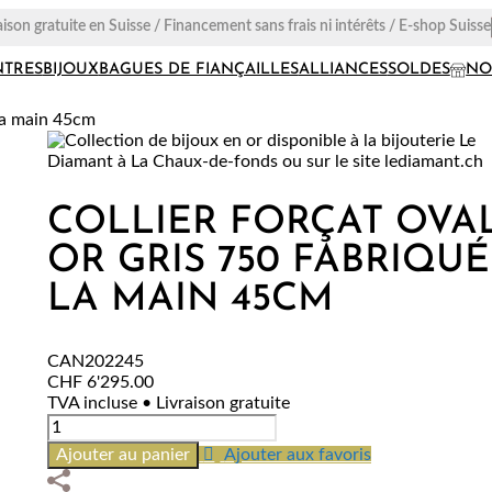
aison gratuite en Suisse / Financement sans frais ni intérêts / E-shop Suisse
TRES
BIJOUX
BAGUES DE FIANÇAILLES
ALLIANCES
SOLDES
NO
 la main 45cm
COLLIER FORÇAT OVA
OR GRIS 750 FABRIQUÉ
LA MAIN 45CM
CAN202245
CHF
6'295.00
TVA incluse • Livraison gratuite
quantité
de
Ajouter au panier
Ajouter aux favoris
Collier
Forçat