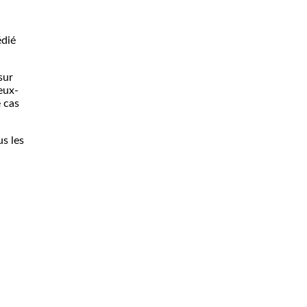
édié
sur
eux-
 cas
us les