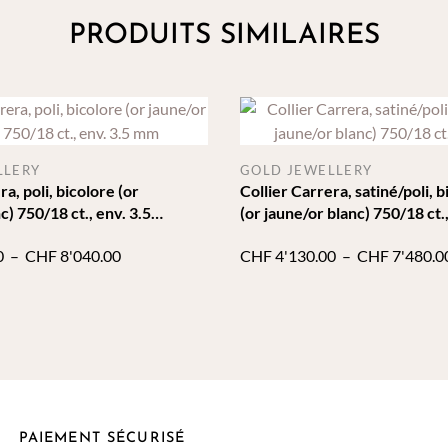
PRODUITS SIMILAIRES
LLERY
GOLD JEWELLERY
ra, poli, bicolore (or
Collier Carrera, satiné/poli, 
c) 750/18 ct., env. 3.5
(or jaune/or blanc) 750/18 ct.
Plage
0
–
CHF
8'040.00
CHF
4'130.00
–
CHF
7'480.0
de
prix :
CHF 6'120.00
à
CHF 8'040.00
PAIEMENT SÉCURISÉ