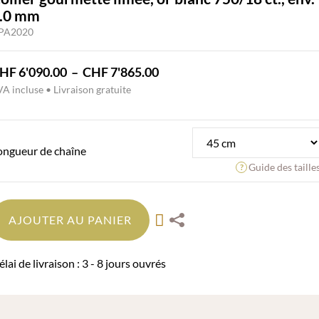
.0 mm
PA2020
Plage
HF
6'090.00
–
CHF
7'865.00
de
A incluse • Livraison gratuite
prix :
CHF 6'090.00
à
ongueur de chaîne
CHF 7'865.00
Guide des taille
AJOUTER AU PANIER
lai de livraison : 3 - 8 jours ouvrés