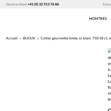
Aller
Livra
Service client
+41 (0) 32 913 76 86
au
contenu
MONTRES
Accueil
→
BIJOUX
→
Collier gourmette limée, or blanc 750/18 ct., 
C