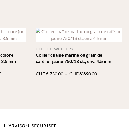
GOLD JEWELLERY
bicolore
Collier chaîne marine ou grain de
, 3.5 mm
café, or jaune 750/18 ct., env. 4.5 mm
Plage
Plage
0
CHF
6'730.00
–
CHF
8'890.00
de
de
prix :
prix :
CHF 4'130.00
CHF 6'730.00
à
à
CHF 7'480.00
CHF 8'890.00
LIVRAISON SÉCURISÉE