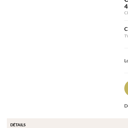
4
C
C
TV
L
Dé
DÉTAILS