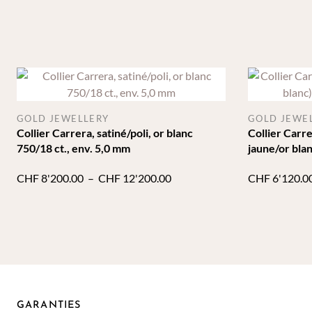
GOLD JEWELLERY
GOLD JEWE
Collier Carrera, satiné/poli, or blanc
Collier Carre
750/18 ct., env. 5,0 mm
jaune/or blan
mm
Plage
CHF
8'200.00
–
CHF
12'200.00
CHF
6'120.0
de
prix :
CHF 8'200.00
à
CHF 12'200.00
GARANTIES