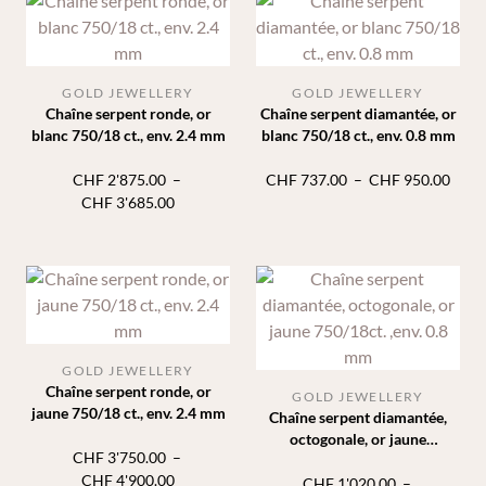
GOLD JEWELLERY
GOLD JEWELLERY
Chaîne serpent ronde, or
Chaîne serpent diamantée, or
blanc 750/18 ct., env. 2.4 mm
blanc 750/18 ct., env. 0.8 mm
Plage
CHF
2'875.00
–
CHF
737.00
–
CHF
950.00
Plage
de
CHF
3'685.00
de
prix :
prix :
CHF 
CHF 2'875.00
à
à
CHF 
CHF 3'685.00
GOLD JEWELLERY
Chaîne serpent ronde, or
GOLD JEWELLERY
jaune 750/18 ct., env. 2.4 mm
Chaîne serpent diamantée,
octogonale, or jaune
CHF
3'750.00
–
750/18ct. ,env. 0.8 mm
Plage
CHF
4'900.00
CHF
1'020.00
–