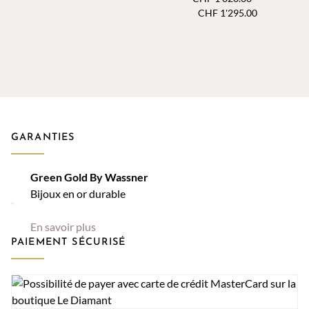
de
Plage
CHF
1'295.00
prix :
de
CHF 3'750.00
prix :
à
CHF 1'020.
CHF 4'900.00
à
CHF 1'295.
GARANTIES
Green Gold By Wassner
Bijoux en or durable
En savoir plus
PAIEMENT SÉCURISÉ