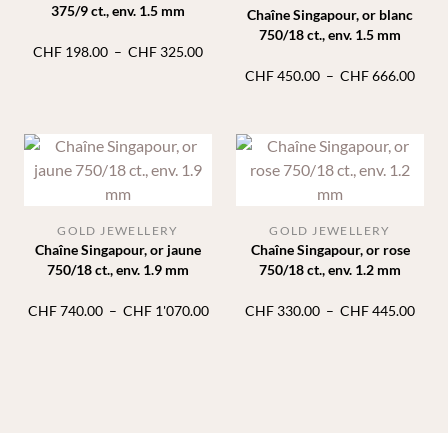
375/9 ct., env. 1.5 mm
Chaîne Singapour, or blanc
750/18 ct., env. 1.5 mm
Plage
CHF
198.00
–
CHF
325.00
de
Plage
CHF
450.00
–
CHF
666.00
prix :
de
CHF 198.00
prix :
à
CHF 
CHF 325.00
à
CHF 
GOLD JEWELLERY
GOLD JEWELLERY
Chaîne Singapour, or jaune
Chaîne Singapour, or rose
750/18 ct., env. 1.9 mm
750/18 ct., env. 1.2 mm
Plage
Plage
CHF
740.00
–
CHF
1'070.00
CHF
330.00
–
CHF
445.00
de
de
prix :
prix :
CHF 740.00
CHF 
à
à
CHF 1'070.00
CHF 