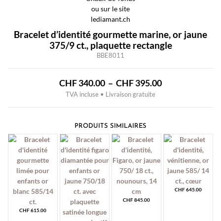
Bracelet d’identité gourmette marine, or jaune
375/9 ct., plaquette rectangle
BBE8011
Plage
CHF
340.00
–
CHF
395.00
TVA incluse • Livraison gratuite
de
prix :
CHF 340.00
PRODUITS SIMILAIRES
à
CHF 395.00
CHF
645.00
CHF
845.00
CHF
615.00