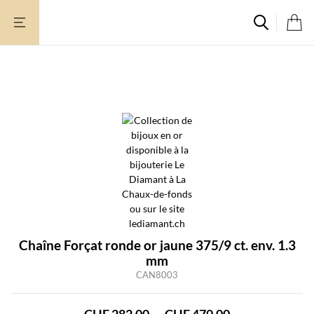
Aller
au
contenu
Chaîne Forçat ronde or jaune 375/9 ct. env. 1.3
mm
CAN8003
Plage