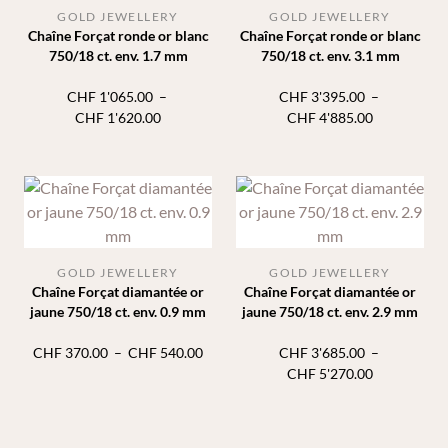
GOLD JEWELLERY
GOLD JEWELLERY
Chaîne Forçat ronde or blanc
Chaîne Forçat ronde or blanc
750/18 ct. env. 1.7 mm
750/18 ct. env. 3.1 mm
CHF
1'065.00
–
CHF
3'395.00
–
Plage
Plage
CHF
1'620.00
CHF
4'885.00
de
de
prix :
prix :
CHF 1'065.00
CHF 3'395.
à
à
CHF 1'620.00
CHF 4'885.
GOLD JEWELLERY
GOLD JEWELLERY
Chaîne Forçat diamantée or
Chaîne Forçat diamantée or
jaune 750/18 ct. env. 0.9 mm
jaune 750/18 ct. env. 2.9 mm
Plage
CHF
370.00
–
CHF
540.00
CHF
3'685.00
–
de
Plage
CHF
5'270.00
prix :
de
CHF 370.00
prix :
à
CHF 3'685.