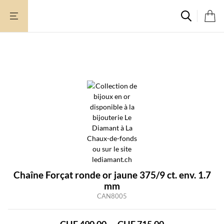
Aller
au
contenu
Chaîne Forçat ronde or jaune 375/9 ct. env. 1.7
mm
CAN8005
Plage