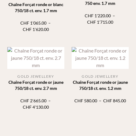
750 env. 1.7 mm
Chaîne Forçat ronde or blanc
750/18 ct. env. 1.7 mm
CHF
1'220.00
–
Plage
CHF
1'715.00
CHF
1'065.00
–
de
Plage
CHF
1'620.00
prix :
de
CHF 1'220.
prix :
à
CHF 1'065.00
CHF 1'715.
à
CHF 1'620.00
GOLD JEWELLERY
GOLD JEWELLERY
Chaîne Forçat ronde or jaune
Chaîne Forçat ronde or jaune
750/18 ct. env. 2.7 mm
750/18 ct. env. 1.2 mm
Plage
CHF
2'665.00
–
CHF
580.00
–
CHF
845.00
Plage
de
CHF
4'130.00
de
prix :
prix :
CHF 
CHF 2'665.00
à
à
CHF 