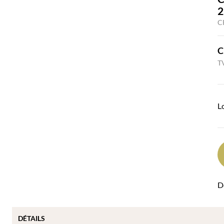
2
C
C
TV
L
Dé
DÉTAILS