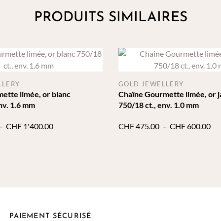
PRODUITS SIMILAIRES
LLERY
GOLD JEWELLERY
ette limée, or blanc
Chaîne Gourmette limée, or 
env. 1.6 mm
750/18 ct., env. 1.0 mm
Plage
Pl
–
CHF
1'400.00
CHF
475.00
–
CHF
600.00
de
de
prix :
pri
CHF 910.00
CH
à
à
CHF 1'400.00
CH
PAIEMENT SÉCURISÉ