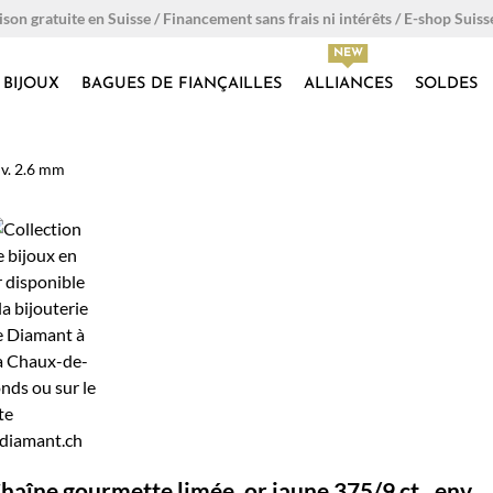
ison gratuite en Suisse / Financement sans frais ni intérêts / E-shop Suiss
BIJOUX
BAGUES DE FIANÇAILLES
ALLIANCES
SOLDES
nv. 2.6 mm
haîne gourmette limée, or jaune 375/9 ct., env.