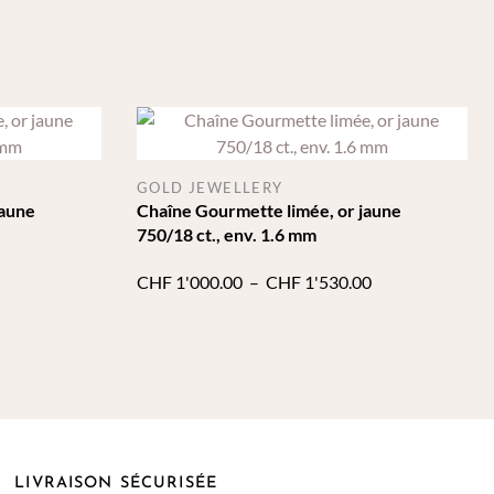
GOLD JEWELLERY
jaune
Chaîne Gourmette limée, or jaune
750/18 ct., env. 1.6 mm
age
Plage
CHF
1'000.00
–
CHF
1'530.00
de
x :
prix :
F 475.00
CHF 1'000.00
à
F 600.00
CHF 1'530.00
LIVRAISON SÉCURISÉE