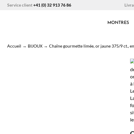
Aller
Livra
Service client
+41 (0) 32 913 76 86
au
contenu
MONTRES
Accueil
→
BIJOUX
→
Chaîne gourmette limée, or jaune 375/9 ct., e
C