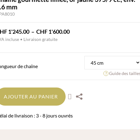
.6 mm
PA8010
Plage
HF
1'245.00
–
CHF
1'600.00
de
A incluse • Livraison gratuite
prix :
CHF 1'245.00
à
ongueur de chaîne
CHF 1'600.00
Guide des taille
AJOUTER AU PANIER
lai de livraison : 3 - 8 jours ouvrés