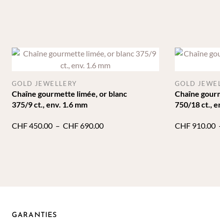
GOLD JEWELLERY
GOLD JEWE
Chaîne gourmette limée, or blanc
Chaîne gourm
375/9 ct., env. 1.6 mm
750/18 ct., 
Plage
CHF
450.00
–
CHF
690.00
CHF
910.00
de
prix :
CHF 450.00
à
CHF 690.00
GARANTIES