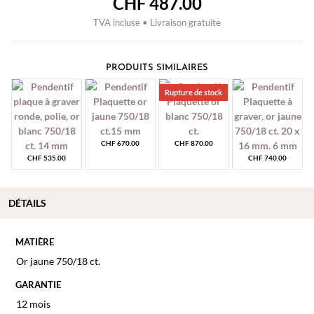
CHF
487.00
TVA incluse • Livraison gratuite
PRODUITS SIMILAIRES
Rupture de stock
CHF
670.00
CHF
870.00
CHF
535.00
CHF
740.00
DÉTAILS
MATIÈRE
Or jaune 750/18 ct.
GARANTIE
12 mois