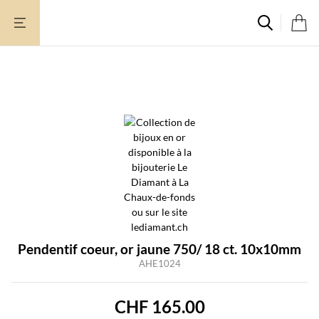
Aller
au
contenu
Pendentif coeur, or jaune 750/ 18 ct. 10x10mm
AHE1024
CHF
165.00