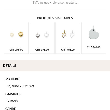
TVA incluse • Livraison gratuite
PRODUITS SIMILAIRES
CHF
660.00
CHF
275.00
CHF
195.00
CHF
485.00
DÉTAILS
MATIÈRE
Or jaune 750/18 ct.
GARANTIE
12 mois
GENRE