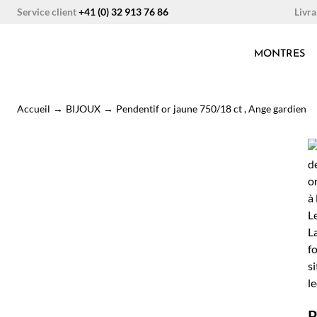
Aller
Livra
Service client
+41 (0) 32 913 76 86
au
contenu
MONTRES
Accueil
→
BIJOUX
→
Pendentif or jaune 750/18 ct , Ange gardien
P