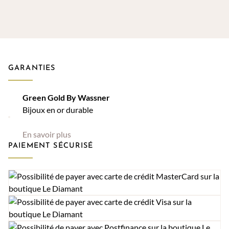
CHF 630.00
CHF
à
à
CHF 970.00
CHF
GARANTIES
Green Gold By Wassner
Bijoux en or durable
En savoir plus
PAIEMENT SÉCURISÉ