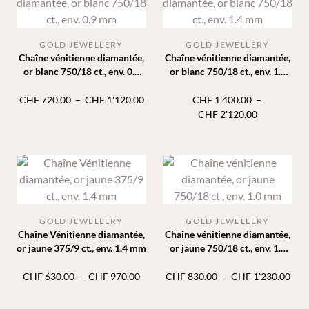
GOLD JEWELLERY
GOLD JEWELLERY
Chaîne vénitienne diamantée,
Chaîne vénitienne diamantée,
or blanc 750/18 ct., env. 0.9
or blanc 750/18 ct., env. 1.4
mm
mm
Plage
CHF
720.00
–
CHF
1'120.00
CHF
1'400.00
–
de
Plage
CHF
2'120.00
prix :
de
CHF 720.00
prix :
à
CHF 1'400.
CHF 1'120.00
à
CHF 2'120.
GOLD JEWELLERY
GOLD JEWELLERY
Chaîne Vénitienne diamantée,
Chaîne vénitienne diamantée,
or jaune 375/9 ct., env. 1.4 mm
or jaune 750/18 ct., env. 1.0
mm
Plage
Plag
CHF
630.00
–
CHF
970.00
CHF
830.00
–
CHF
1'230.00
de
de
prix :
prix 