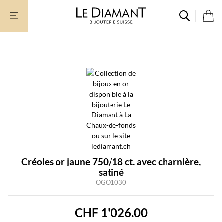
Aller
au
contenu
Créoles or jaune 750/18 ct. avec charnière,
satiné
OGO1030
CHF
1'026.00