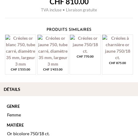
CHF
810.00
TVA incluse • Livraison gratuite
PRODUITS SIMILAIRES
CHF
770.00
CHF
875.00
CHF
1'555.00
CHF
1'455.00
DÉTAILS
GENRE
Femme
MATIÈRE
Or bicolore 750/18 ct.