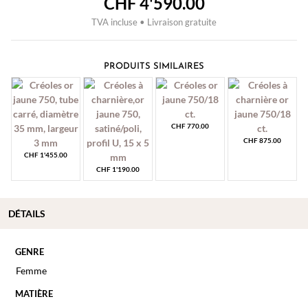
CHF
4'590.00
TVA incluse • Livraison gratuite
PRODUITS SIMILAIRES
CHF
770.00
CHF
875.00
CHF
1'455.00
CHF
1'190.00
DÉTAILS
GENRE
Femme
MATIÈRE