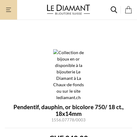
Aller
au
contenu
Pendentif, dauphin, or bicolore 750/ 18 ct.,
18x14mm
1556.07778/0003