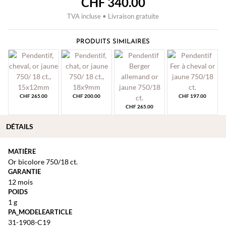
CHF
340.00
TVA incluse • Livraison gratuite
PRODUITS SIMILAIRES
CHF
265.00
CHF
200.00
CHF
197.00
CHF
265.00
DÉTAILS
MATIÈRE
Or bicolore 750/18 ct.
GARANTIE
12 mois
POIDS
1 g
PA_MODELEARTICLE
31-1908-C19