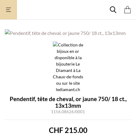
Aller
au
contenu
Pendentif, tête de cheval, or jaune 750/ 18 ct.,
13x13mm
1156.08626/0001
CHF
215.00