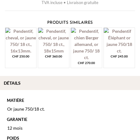
TVA incluse • Livraison gratuite
PRODUITS SIMILAIRES
CHF
250.00
CHF
360.00
CHF
245.00
CHF
270.00
DÉTAILS
MATIÈRE
Or jaune 750/18 ct.
GARANTIE
12 mois
POIDS