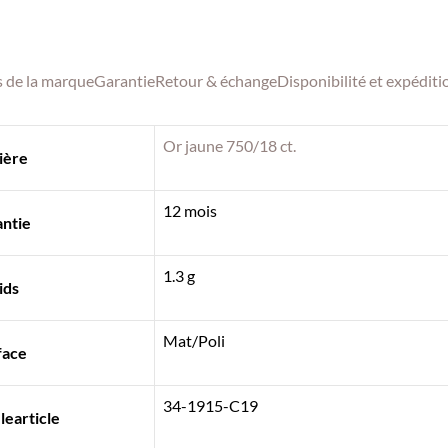
s de
la marque
Garantie
Retour & échange
Disponibilité et expéditi
Or jaune 750/18 ct.
ière
12 mois
ntie
1.3 g
ids
Mat/Poli
face
34-1915-C19
earticle