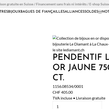
ison gratuite en Suisse / Financement sans frais ni intérêts / E-shop Suiss
TRES
BIJOUX
BAGUES DE FIANÇAILLES
ALLIANCES
SOLDES
NOT
PENDENTIF 
OR JAUNE 75
CT.
1156.08534/0001
CHF
405.00
TVA incluse • Livraison gratuite
quantité