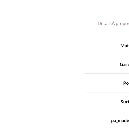
Détails
À propo
Mat
Gara
Po
Sur
pa_model