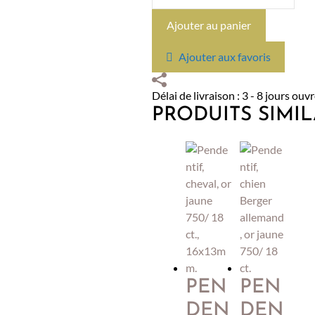
de
Pendentif
Ajouter au panier
Lion
or
Ajouter aux favoris
jaune
750/18
Délai de livraison : 3 - 8 jours ouv
ct.
PRODUITS SIMIL
PEN
PEN
DEN
DEN