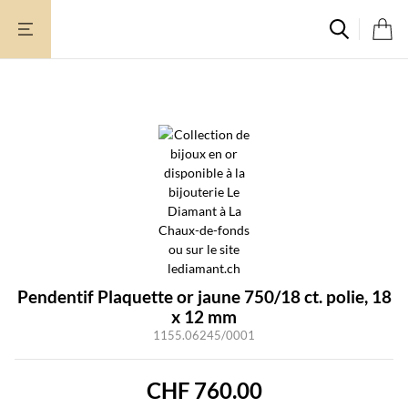
Aller
au
contenu
Pendentif Plaquette or jaune 750/18 ct. polie, 18
x 12 mm
1155.06245/0001
CHF
760.00