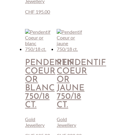
Jewellery
CHF
195.00
PENDENTIF
PENDENTIF
COEUR
COEUR
OR
OR
BLANC
JAUNE
750/18
750/18
CT.
CT.
Gold
Gold
Jewellery
Jewellery