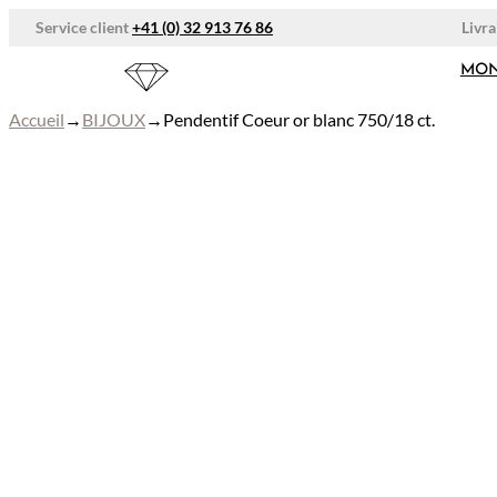
Aller
Livra
Service client
+41 (0) 32 913 76 86
au
contenu
MON
Accueil
→
BIJOUX
→
Pendentif Coeur or blanc 750/18 ct.