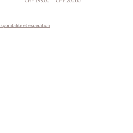
CHF
195.00
CHF
200.00
sponibilité et expédition