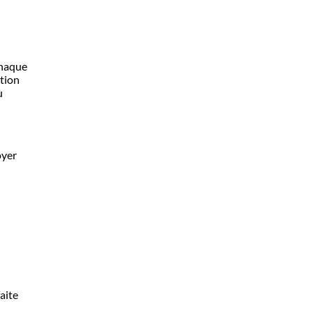
Chaque
ction
ù
oyer
aite