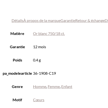
Détails
À propos de
la marque
Garantie
Retour & échange
Di
Matière
Or blanc 750/18 ct.
Garantie
12 mois
Poids
0.4 g
pa_modelearticle
36-1908-C19
Genre
Homme
,
Femme
,
Enfant
Motif
Cœurs