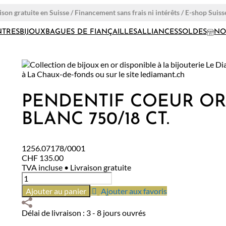
ison gratuite en Suisse / Financement sans frais ni intérêts / E-shop Suiss
TRES
BIJOUX
BAGUES DE FIANÇAILLES
ALLIANCES
SOLDES
NO
PENDENTIF COEUR O
BLANC 750/18 CT.
1256.07178/0001
CHF
135.00
TVA incluse • Livraison gratuite
quantité
de
Ajouter au panier
Ajouter aux favoris
Pendentif
Coeur
Délai de livraison : 3 - 8 jours ouvrés
or
blanc