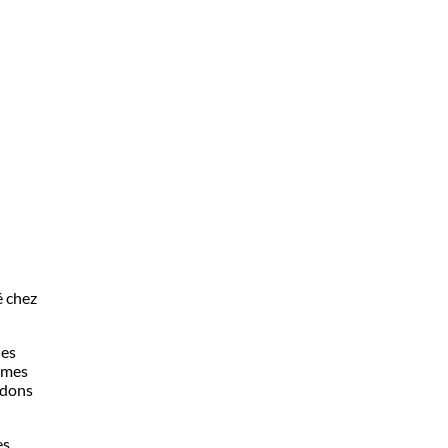
é chez
les
mêmes
idons
es