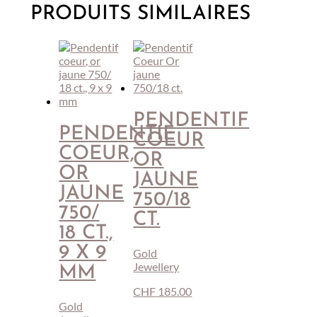
750/18
PRODUITS SIMILAIRES
ct.
PENDENTIF
PENDENTIF
COEUR
COEUR,
OR
OR
JAUNE
JAUNE
750/18
750/
CT.
18 CT.,
9 X 9
Gold
Jewellery
MM
CHF
185.00
Gold