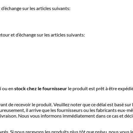
d’échange sur les articles suivants:
ur et d’échange sur les articles suivants:
i ou e
n
stock chez le fournisseur
le produit est prêt à être expédi
nt de recevoir le produit. Veuillez noter que ce délai est basé sur 
ureusement, il arrive que les fournisseurs ou les fabricants eux-
a livraison. Nous vous informons immédiatement dans ce cas et déc
vrés. Si nous recevons les produits plus tôt que prévu, nous vous l