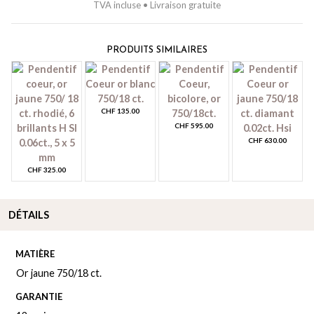
TVA incluse • Livraison gratuite
PRODUITS SIMILAIRES
CHF
135.00
CHF
595.00
CHF
630.00
CHF
325.00
DÉTAILS
MATIÈRE
Or jaune 750/18 ct.
GARANTIE