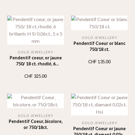
GOLD JEWELLERY
Pendentif Coeur or blanc
750/18 ct.
GOLD JEWELLERY
Pendentif coeur, or jaune
CHF
135.00
750/ 18 ct. rhodié, 6
brillants H SI 0.06ct., 5 x 5
mm
CHF
325.00
GOLD JEWELLERY
Pendentif Coeur, bicolore,
GOLD JEWELLERY
or 750/18ct.
Pendentif Coeur or jaune
750/18 ct. diamant 0.02ct.