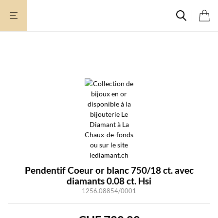
Aller
au
contenu
Pendentif Coeur or blanc 750/18 ct. avec
diamants 0.08 ct. Hsi
1256.08854/0001