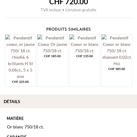
CHF
720.00
TVA incluse • Livraison gratuite
PRODUITS SIMILAIRES
CHF
185.00
CHF
135.00
CHF
385.00
CHF
325.00
DÉTAILS
MATIÈRE
Or blanc 750/18 ct.
GARANTIE