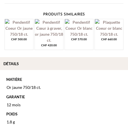
PRODUITS SIMILAIRES
CHF
500.00
CHF
570.00
CHF
660.00
CHF
420.00
DÉTAILS
MATIÈRE
Or jaune 750/18 ct.
GARANTIE
12 mois
POIDS
1.8 g