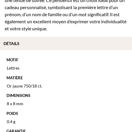
une tenue de soirée. Ce pendentif est un choix idéal pour un
cadeau personnalisé, symbolisant la première lettre d’un
prénom, d’un nom de famille ou d’un mot significatif. Il est
également un excellent moyen d’exprimer votre individualité
et votre style unique.
DÉTAILS
MOTIF
Lettres
MATIÈRE
Or jaune 750/18 ct.
DIMENSIONS
8 x 8 mm
POIDS
0.4 g
GARANTIE