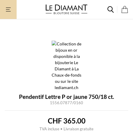
Aller
au
contenu
Pendentif Lettre P or jaune 750/18 ct.
1556.07877/0160
CHF
365.00
TVA incluse • Livraison gratuite