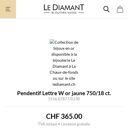
Aller
au
contenu
Pendentif Lettre W or jaune 750/18 ct.
1556.07877/0230
CHF
365.00
TVA incluse • Livraison gratuite