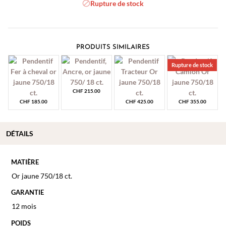
Rupture de stock
PRODUITS SIMILAIRES
Rupture de stock
CHF
215.00
CHF
185.00
CHF
425.00
CHF
355.00
DÉTAILS
MATIÈRE
Or jaune 750/18 ct.
GARANTIE
12 mois
POIDS