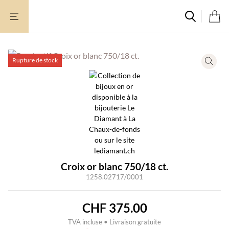
Aller
au
contenu
Rupture de stock
Croix or blanc 750/18 ct.
1258.02717/0001
CHF
375.00
TVA incluse • Livraison gratuite