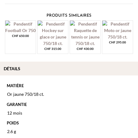
PRODUITS SIMILAIRES
CHF
650.00
CHF
295.00
CHF
315.00
CHF
430.00
DÉTAILS
MATIÈRE
Or jaune 750/18 ct.
GARANTIE
12 mois
POIDS
2.6 g