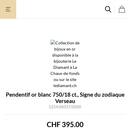
Aller
au
contenu
Pendentif or blanc 750/18 ct., Signe du zodiaque
Verseau
1254.06037/0200
CHF
395.00