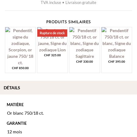
TVA incluse • Livraison gratuite
PRODUITS SIMILAIRES
Rupture de stock
CHF
325.00
CHF
330.00
CHF
395.00
CHF
850.00
DÉTAILS
MATIÈRE
Or blanc 750/18 ct.
GARANTIE
12 mois