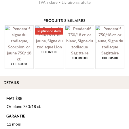
TVA incluse • Livraison gratuite
PRODUITS SIMILAIRES
Rupture de stock
CHF
325.00
CHF
330.00
CHF
385.00
CHF
850.00
DÉTAILS
MATIÈRE
Or blanc 750/18 ct.
GARANTIE
12 mois