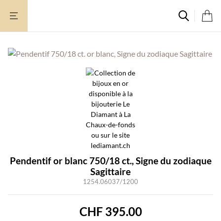
Aller
au
contenu
Pendentif or blanc 750/18 ct., Signe du zodiaque
Sagittaire
1254.06037/1200
CHF
395.00