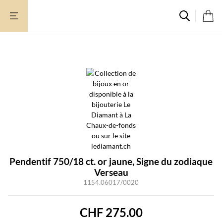
Aller
au
contenu
Pendentif 750/18 ct. or jaune, Signe du zodiaque
Verseau
1154.06017/0020
CHF
275.00