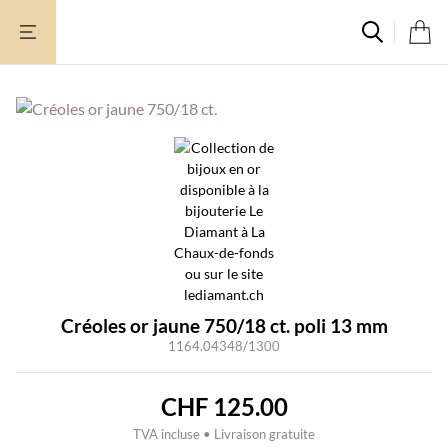
Aller
au
contenu
Créoles or jaune 750/18 ct. poli 13 mm
1164.04348/1300
CHF
125.00
TVA incluse • Livraison gratuite