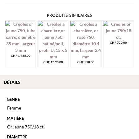
PRODUITS SIMILAIRES
CHF
770.00
CHF
1'455.00
CHF
1'190.00
CHF
510.00
DÉTAILS
GENRE
Femme
MATIÈRE
Or jaune 750/18 ct.
DIAMÈTRE