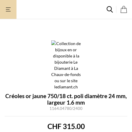
Aller
au
contenu
Créoles or jaune 750/18 ct. poli diamètre 24 mm,
largeur 1.6 mm
1164.04780/2400
CHF
315.00