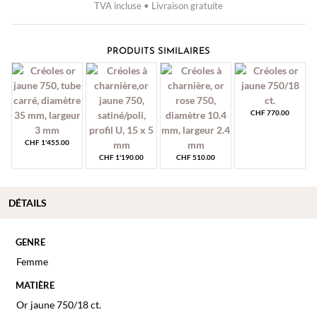
TVA incluse • Livraison gratuite
PRODUITS SIMILAIRES
CHF
770.00
CHF
1'455.00
CHF
1'190.00
CHF
510.00
DÉTAILS
GENRE
Femme
MATIÈRE
Or jaune 750/18 ct.