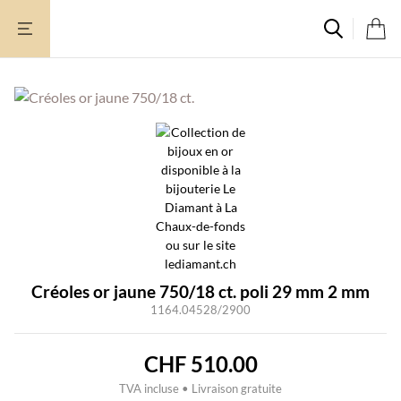
Aller
au
contenu
Créoles or jaune 750/18 ct. poli 29 mm 2 mm
1164.04528/2900
CHF
510.00
TVA incluse • Livraison gratuite