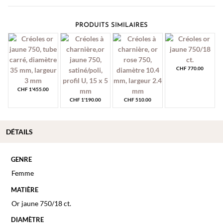
PRODUITS SIMILAIRES
CHF
770.00
CHF
1'455.00
CHF
1'190.00
CHF
510.00
DÉTAILS
GENRE
Femme
MATIÈRE
Or jaune 750/18 ct.
DIAMÈTRE