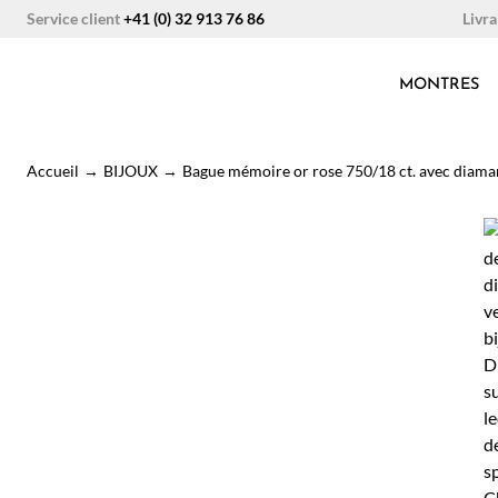
Aller
Livra
Service client
+41 (0) 32 913 76 86
au
contenu
MONTRES
Accueil
→
BIJOUX
→
Bague mémoire or rose 750/18 ct. avec diamants,