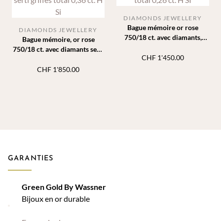
DIAMONDS JEWELLERY
Bague mémoire or rose
DIAMONDS JEWELLERY
750/18 ct. avec diamants,
Bague mémoire, or rose
total 0,26 ct. H SI
750/18 ct. avec diamants serti
CHF
1'450.00
griffes total 0,36 ct. H Si
CHF
1'850.00
GARANTIES
Green Gold By Wassner
Bijoux en or durable