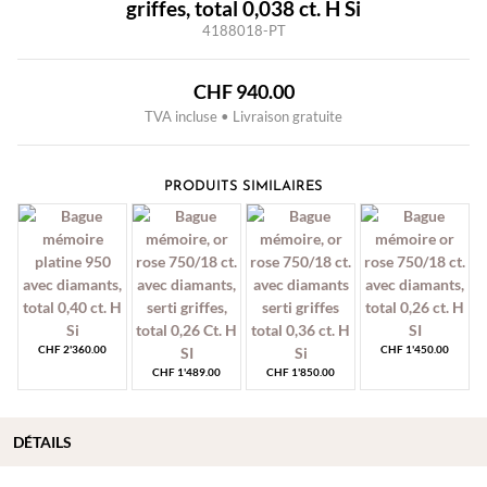
griffes, total 0,038 ct. H Si
4188018-PT
CHF
940.00
TVA incluse • Livraison gratuite
PRODUITS SIMILAIRES
CHF
2'360.00
CHF
1'450.00
CHF
1'489.00
CHF
1'850.00
DÉTAILS