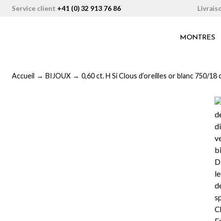
Aller
Livrais
Service client
+41 (0) 32 913 76 86
au
contenu
MONTRES
Accueil
→
BIJOUX
→
0,60 ct. H Si Clous d’oreilles or blanc 750/18 