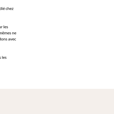
édié chez
r les
x-mêmes ne
idons avec
 les