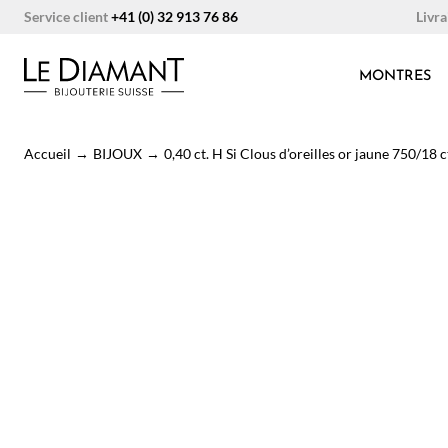
Aller
Livra
Service client
+41 (0) 32 913 76 86
au
contenu
MONTRES
Accueil
→
BIJOUX
→
0,40 ct. H Si Clous d’oreilles or jaune 750/18 c