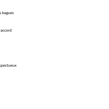
es bagues
n accord
espectueux