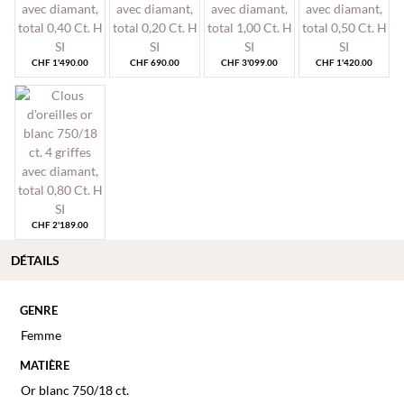
CHF
1'490.00
CHF
690.00
CHF
3'099.00
CHF
1'420.00
CHF
2'189.00
DÉTAILS
GENRE
Femme
MATIÈRE
Or blanc 750/18 ct.