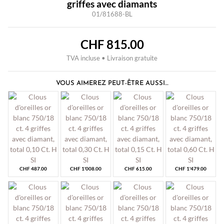
griffes avec diamants
01/81688-BL
CHF
815.00
TVA incluse • Livraison gratuite
VOUS AIMEREZ PEUT-ÊTRE AUSSI…
CHF
487.00
CHF
1'008.00
CHF
615.00
CHF
1'479.00